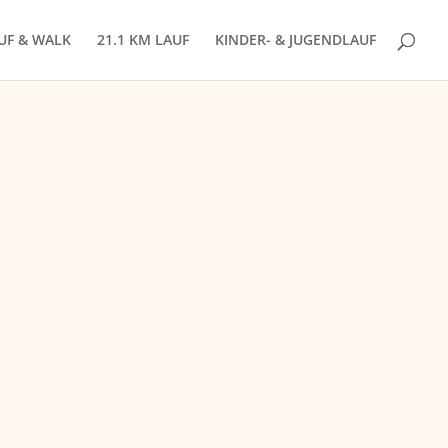
AUF & WALK
21.1 KM LAUF
KINDER- & JUGENDLAUF